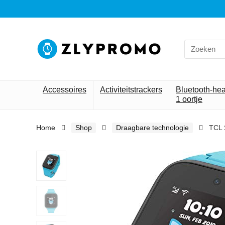
Search
for:
Accessoires
Activiteitstrackers
Bluetooth-he
1 oortje
Home
Shop
Draagbare technologie
TCL 