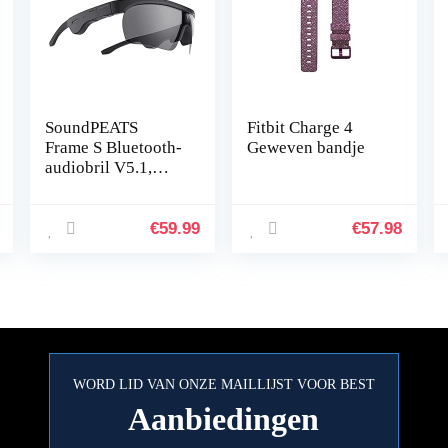
SoundPEATS
Fitbit Charge 4
Frame S Bluetooth-
Geweven bandje
audiobril V5.1,
Slimme
knopbediening,
Qualcomm
€
59.99
€
57.98
QCC3034 aptX
HD-audio, 5 uur
afspeeltijd…
WORD LID VAN ONZE MAILLIJST VOOR BEST
Aanbiedingen