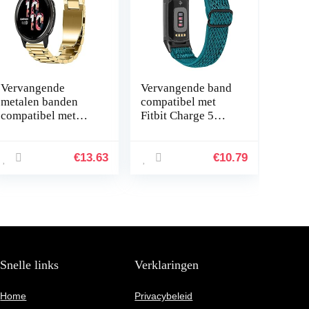
Vervangende
Vervangende band
metalen banden
compatibel met
compatibel met
Fitbit Charge 5
Garmin Venu 2S
voor vrouwen
Smartwatch,
mannen, Hijiawee
massief roestvrij
verstelbare
€
13.63
€
10.79
stalen horlogeband
elastische
bandjes voor…
elastische nylon…
Snelle links
Verklaringen
Home
Privacybeleid