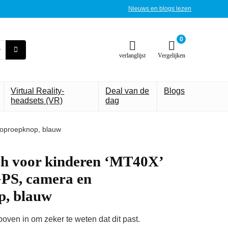
Nieuws en blogs lezen
0
verlanglijst
Vergelijken
Virtual Reality-
Deal van de
Blogs
headsets (VR)
dag
oproepknop, blauw
h voor kinderen ‘MT40X’
S, camera en
p, blauw
ven in om zeker te weten dat dit past.