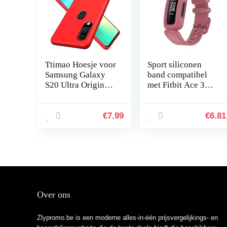
Ttimao Hoesje voor
Sport siliconen
Samsung Galaxy
band compatibel
S20 Ultra Originele
met Fitbit Ace 3
Vloeibare
vervangende
Siliconen
banden voor
Cover+1*Screen
kinderen,
€
7.99
€
6.81
Protector Shock
zweetbestendige
Proof…
horlogearmband…
Over ons
Zlypromo.be is een moderne alles-in-één prijsvergelijkings- en