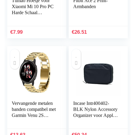
Ttimao Hoesje voor
Fitbit Ace 2 Print-
Xiaomi Mi 10 Pro PC
Armbanden
Harde Schaal
Beschermhoes
+1*Screen Protector
Ultradunne Shock
€
7.99
€
26.51
Proof 360…
Vervangende metalen
Incase Intr400402-
banden compatibel met
BLK Nylon Accessory
Garmin Venu 2S
Organizer voor Apple
Smartwatch, massief
iPhone, Watch,
roestvrij stalen
opladers en accessoires,
horlogeband bandjes
zwart [sorteren en…
€
13.63
€
50.34