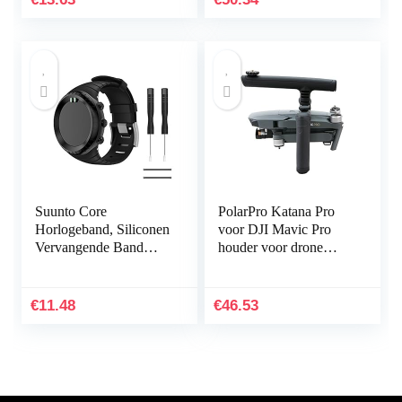
voor…
Suunto Core
PolarPro Katana Pro
Horlogeband, Siliconen
voor DJI Mavic Pro
Vervangende Band
houder voor drone
Sportband voor Suunto
handheld
Core, Verstelbare
Horlogeband
€
11.48
€
46.53