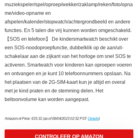
muziekspeler/spel/oproep/wekker/zaklamp/reken/foto/opna
me/video-opname en
afspelen/kalender/stopwatch/achtergrondbeeld en andere
functies. En 5 talen die vrij kunnen worden omgeschakeld.
【SOS en telefoon】 De kindersmartwatch beschikt over
een SOS-noodoproepfunctie, dubbelklik op de aan/uit-
schakelaar aan de zijkant van het horloge om snel SOS te
activeren. Smartwatch voor kinderen kan oproepen voeren
en ontvangen en je kunt 10 telefoonnummers opslaan. Na
het plaatsen van de 2G-SIM-kaart kun je altijd en overal
met je kind praten en de stemming delen. Het
beltoonvolume kan worden aangepast.
Amazon.nl Price:
€
35.31
(as of 09/04/2023 02:52 PST-
Details
)
CONTROLEER OP AMAZON