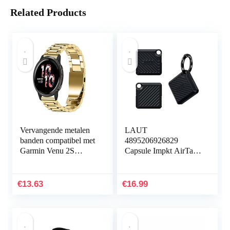
Related Products
Vervangende metalen
LAUT
banden compatibel met
4895206926829
Garmin Venu 2S
Capsule Impkt AirTags
Smartwatch, massief
Zwart
roestvrij stalen
horlogeband bandjes
€
13.63
€
16.99
voor…