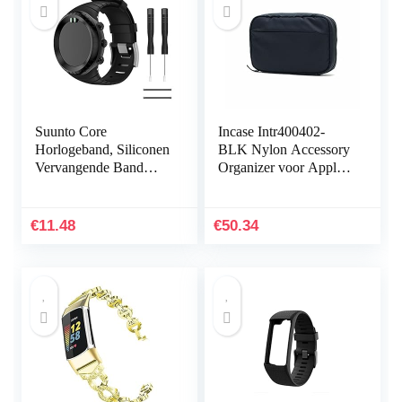
Suunto Core
Incase Intr400402-
Horlogeband, Siliconen
BLK Nylon Accessory
Vervangende Band
Organizer voor Apple
Sportband voor Suunto
iPhone, Watch,
Core, Verstelbare
opladers en accessoires,
Horlogeband
zwart [sorteren en…
€
11.48
€
50.34