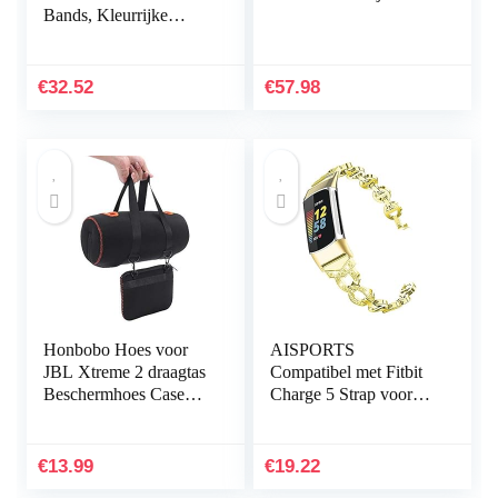
Bands, Kleurrijke
Vervanging Strap
Wirstband voor Xiaomi
Mi Band 3/Mi Band 4
€
32.52
€
57.98
Band Smart…
Honbobo Hoes voor
AISPORTS
JBL Xtreme 2 draagtas
Compatibel met Fitbit
Beschermhoes Case
Charge 5 Strap voor
Accessoires voor JBL
dames, slanke Crystal
Xtreme 2 luidsprekers
Bling Glitter Diamond
& oplader
Rhinestones sieraden…
€
13.99
€
19.22