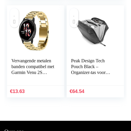
Vervangende metalen
Peak Design Tech
banden compatibel met
Pouch Black –
Garmin Venu 2S
Organizer-tas voor
Smartwatch, massief
smartphones, kabels
roestvrij stalen
enz. (zwart)
horlogeband bandjes
€
13.63
€
64.54
voor…