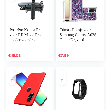
PolarPro Katana Pro
Ttimao Hoesje voor
voor DJI Mavic Pro
Samsung Galaxy A02S
houder voor drone
Glitter Drijvend
handheld
Vloeibaar Drijfzand
Telefoonhoes
Transparant Zacht
€
46.53
€
7.99
Siliconen TPU…