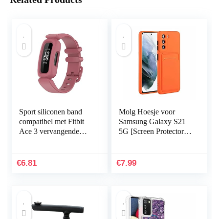
Sport siliconen band
Molg Hoesje voor
compatibel met Fitbit
Samsung Galaxy S21
Ace 3 vervangende
5G [Screen Protector]
banden voor kinderen,
Ultradunne Zachte
zweetbestendige
TPU Siliconen Shock
horlogearmband…
Proof
€
6.81
€
7.99
Bumperafdekking…