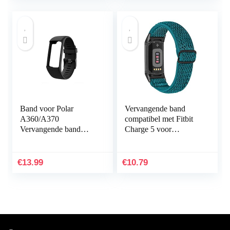
Band voor Polar
Vervangende band
A360/A370
compatibel met Fitbit
Vervangende band
Charge 5 voor
Compatibel met Polar
vrouwen mannen,
A360/A370
Hijiawee verstelbare
Vervangende band
elastische elastische
€
13.99
€
10.79
Siliconen
nylon…
sporthorlogeband…