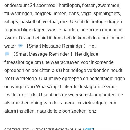
ondersteunt 24 sportmodi: hardlopen, fietsen, zwemmen,
touwspringen, bergbeklimmen, dans, yoga, spinningfiets,
sit-ups, basketbal, voetbal, enz. U kunt dit horloge dragen
regenachtige dagen, was je handen, neem een ​​douche of
zwem. Draag het niet tijdens het duiken of douchen in heet
water.
【Smart Message Reminder 】Het
【Smart Message Reminder 】Het digitale
fitnesshorloge om u te waarschuwen voor inkomende
oproepen en berichten als u het horloge verbonden houdt
met uw telefoon. U kunt live oproepen en berichtmeldingen
ontvangen van WhatsApp, LinkedIn, Instagram, Skype,
Twitter en Flickr. U kunt ook de weersomstandigheden, de
afstandsbediening van de camera, muziek volgen, een
alarm instellen, naar de telefoon zoeken, enz.
Amazon.nl Price:
€
39.98
(as of 09/04/2023 02:45 PST-
Details
)