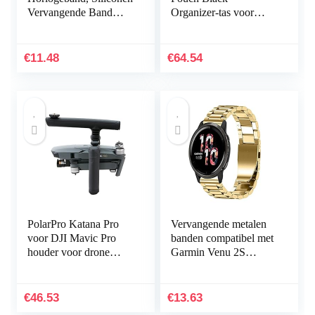
Vervangende Band
Organizer-tas voor
Sportband voor Suunto
smartphones, kabels
Core, Verstelbare
enz. (zwart)
Horlogeband
€
11.48
€
64.54
PolarPro Katana Pro
Vervangende metalen
voor DJI Mavic Pro
banden compatibel met
houder voor drone
Garmin Venu 2S
handheld
Smartwatch, massief
roestvrij stalen
horlogeband bandjes
€
46.53
€
13.63
voor…