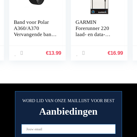
Band voor Polar
GARMIN
A360/A370
Forerunner 220
Vervangende band
laad- en data-
Compatibel met
uitwisselhouder,
Polar A360/A370
zwart
Vervangende band
€
13.99
€
16.99
Siliconen
sporthorlogeband
…
WORD LID VAN ONZE MAILLIJST VOOR BEST
Aanbiedingen