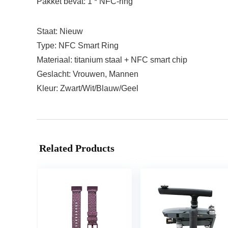
Pakket bevat: 1 * NFC-ring
Staat: Nieuw
Type: NFC Smart Ring
Materiaal: titanium staal + NFC smart chip
Geslacht: Vrouwen, Mannen
Kleur: Zwart/Wit/Blauw/Geel
Related Products