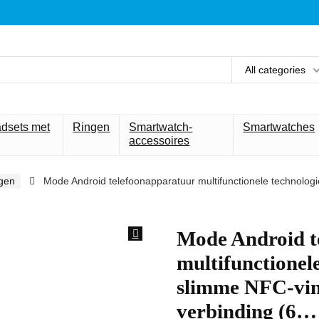
All categories
adsets met
Ringen
Smartwatch-
Smartwatches
accessoires
gen
Mode Android telefoonapparatuur multifunctionele technologi
Mode Android t
multifunctionele
slimme NFC-vin
verbinding (6…