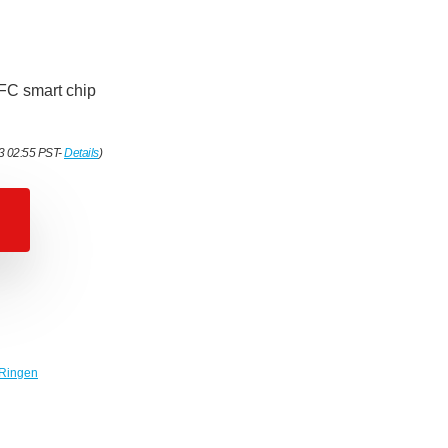
NFC smart chip
23 02:55 PST-
Details
)
Ringen