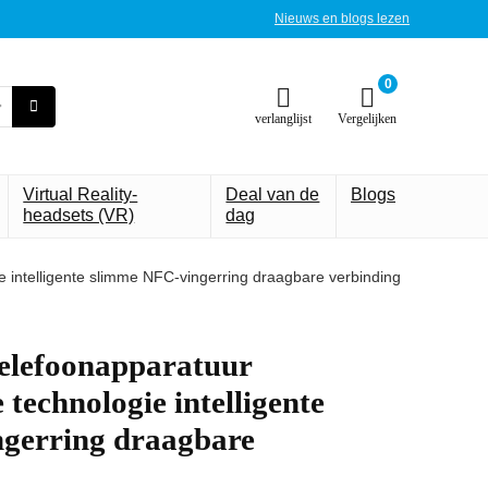
Nieuws en blogs lezen
0
verlanglijst
Vergelijken
Virtual Reality-
Deal van de
Blogs
headsets (VR)
dag
e intelligente slimme NFC-vingerring draagbare verbinding
elefoonapparatuur
 technologie intelligente
gerring draagbare