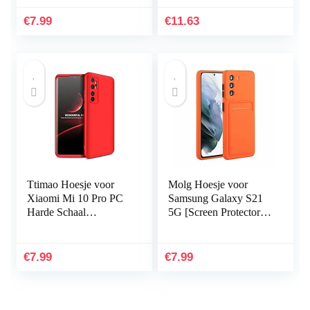
Cover+1*Screen
Fitbit Charge HR Band
Protector Shock
accessoires groot
€
7.99
€
11.63
Proof…
(niet…
Ttimao Hoesje voor
Molg Hoesje voor
Xiaomi Mi 10 Pro PC
Samsung Galaxy S21
Harde Schaal
5G [Screen Protector]
Beschermhoes
Ultradunne Zachte
+1*Screen Protector
TPU Siliconen Shock
Ultradunne Shock
Proof
€
7.99
€
7.99
Proof 360…
Bumperafdekking…