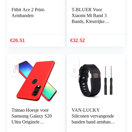
Fitbit Ace 2 Print-
T-BLUER Voor
Armbanden
Xiaomi Mi Band 3
Bands, Kleurrijke
Vervanging Strap
Wirstband voor Xiaomi
Mi Band 3/Mi Band 4
€
26.51
€
32.52
Band Smart…
Ttimao Hoesje voor
VAN-LUCKY
Samsung Galaxy S20
Siliconen vervangende
Ultra Originele
banden band armband
Vloeibare Siliconen
armband armband voor