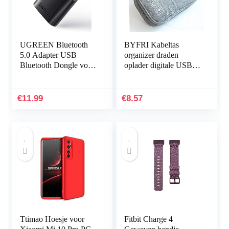
UGREEN Bluetooth
BYFRI Kabeltas
5.0 Adapter USB
organizer draden
Bluetooth Dongle voor
oplader digitale USB
PC ondersteuning
gadget draagbare
Windows 11/10/8.1/7,
elektronische
Compatibel met
hoofdtelefoondoos
€
11.99
€
8.57
PS5/PS4 Pro…
ritssluiting…
Ttimao Hoesje voor
Fitbit Charge 4