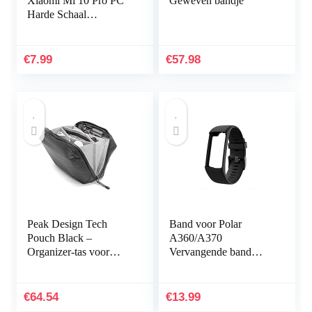
Xiaomi Mi 10 Pro PC
Geweven bandje
Harde Schaal
Beschermhoes
+1*Screen Protector
Ultradunne Shock
€
7.99
€
57.98
Proof 360…
Peak Design Tech
Band voor Polar
Pouch Black –
A360/A370
Organizer-tas voor
Vervangende band
smartphones, kabels
Compatibel met Polar
enz. (zwart)
A360/A370
Vervangende band
€
64.54
€
13.99
Siliconen