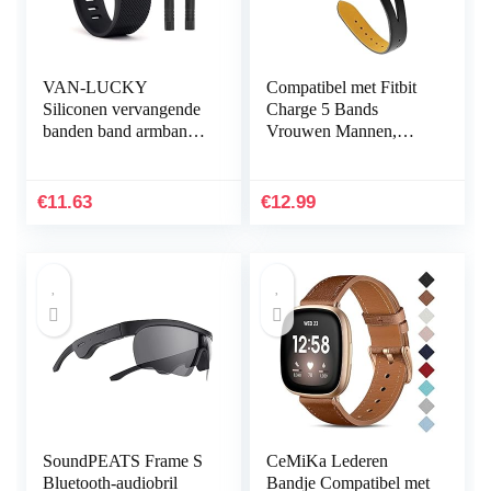
VAN-LUCKY
Compatibel met Fitbit
Siliconen vervangende
Charge 5 Bands
banden band armband
Vrouwen Mannen,
armband armband voor
Hijiawee Zacht
Fitbit Charge HR Band
Lederen Vervanging
accessoires groot
Horlogeband
€
11.63
€
12.99
(niet…
Verstelbare Armband…
SoundPEATS Frame S
CeMiKa Lederen
Bluetooth-audiobril
Bandje Compatibel met