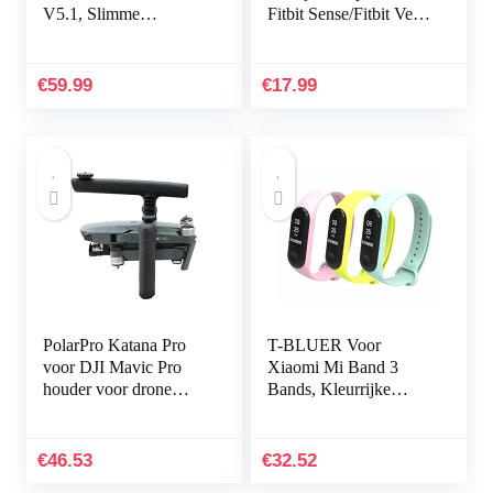
V5.1, Slimme
Fitbit Sense/Fitbit Versa
knopbediening,
3, Vervangende
Qualcomm QCC3034
Lederen Band
aptX HD-audio, 5 uur
Compatibel met Fitbit
€
59.99
€
17.99
afspeeltijd…
Sense…
PolarPro Katana Pro
T-BLUER Voor
voor DJI Mavic Pro
Xiaomi Mi Band 3
houder voor drone
Bands, Kleurrijke
handheld
Vervanging Strap
Wirstband voor Xiaomi
Mi Band 3/Mi Band 4
€
46.53
€
32.52
Band Smart…