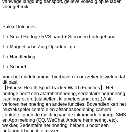
vanwege langdurig transport, gelieve volledig op te laden
voor gebruik.
Pakket Inlcudes:
1 x Smart Horloge RVS band + Siliconen horlogeband
1 x Magnetische Zuig Opladen Lijn
1 x Handleiding
1 x Schroef
Voer het modelnummer hierboven in om zeker te weten dat
dit past.
【Fitness Health Sport Tracker Watch Functies】 Het
horloge heeft een alarmherinnering, sedentaire herinnering,
trainingsrecord (staptellen, kilometerstand, enz.) Anti-
verloren herinnering en andere functies. Bovendien kan het
muziekspeler controle en afstandsbediening camera
controle, tonen de melding van de inkomende oproep, SMS
en App melding (QQ, WeChat, Andere herinnering, etc),
wekker, Sedentaire herinnering, helpen u nooit een
belangrijk bericht te missen.