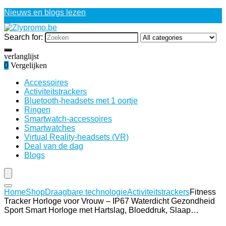
Nieuws en blogs lezen
Search for:
verlanglijst
0
Vergelijken
Accessoires
Activiteitstrackers
Bluetooth-headsets met 1 oortje
Ringen
Smartwatch-accessoires
Smartwatches
Virtual Reality-headsets (VR)
Deal van de dag
Blogs
Home
Shop
Draagbare technologie
Activiteitstrackers
Fitness
Tracker Horloge voor Vrouw – IP67 Waterdicht Gezondheid
Sport Smart Horloge met Hartslag, Bloeddruk, Slaap…