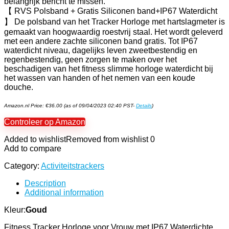
belangrijk bericht te missen.
【 RVS Polsband + Gratis Siliconen band+IP67 Waterdicht
】 De polsband van het Tracker Horloge met hartslagmeter is
gemaakt van hoogwaardig roestvrij staal. Het wordt geleverd
met een andere zachte siliconen band gratis. Tot IP67
waterdicht niveau, dagelijks leven zweetbestendig en
regenbestendig, geen zorgen te maken over het
beschadigen van het fitness slimme horloge waterdicht bij
het wassen van handen of het nemen van een koude
douche.
Amazon.nl Price:
€
36.00
(as of 09/04/2023 02:40 PST-
Details
)
Controleer op Amazon
Added to wishlist
Removed from wishlist
0
Add to compare
Category:
Activiteitstrackers
Description
Additional information
Kleur:
Goud
Fitness Tracker Horloge voor Vrouw met IP67 Waterdichte