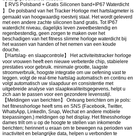
【 RVS Polsband + Gratis Siliconen band+IP67 Waterdicht
】 De polsband van het Tracker Horloge met hartslagmeter is
gemaakt van hoogwaardig roestvrij staal. Het wordt geleverd
met een andere zachte siliconen band gratis. Tot IP67
waterdicht niveau, dagelijks leven zweetbestendig en
regenbestendig, geen zorgen te maken over het
beschadigen van het fitness slimme horloge waterdicht bij
het wassen van handen of het nemen van een koude
douche.
【Hartslag- en slaapcontrole】 Het activiteitstracker horloge
voor vrouwen heeft een nieuwe verbeterde chip, stabielere
prestaties voor gebruik. minimale grootte, laagste
stroomverbruik, hoogste integratie om uw oefening vast te
leggen. volgt de real-time hartslag automatisch en continu en
volgt automatisch uw slaapduur en consistentie met
uitgebreide analyse van slaapkwaliteitsgegevens, helpt u
zich aan te passen voor een gezondere levensstijl.
【Meldingen van berichten】 Ontvang berichten om je pols:
het fitnesshorloge heeft sms en SNS (Facebook, Twitter,
WhatsApp, LinkedIn, Snap, Wechat en andere mobiele
toepassingen.) meldingen op het display. Het fitnesshorloge
dames trilt om u op de hoogte te stellen van inkomende
berichten; herinnert u eraan om te bewegen na perioden van
inactiviteit en belangrijke data, helpen u verbonden te