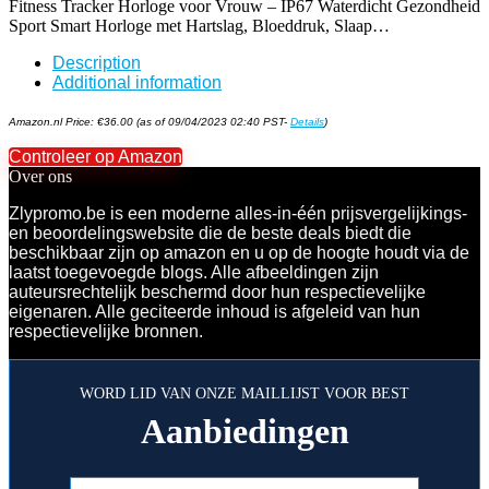
Fitness Tracker Horloge voor Vrouw – IP67 Waterdicht Gezondheid
Sport Smart Horloge met Hartslag, Bloeddruk, Slaap…
Description
Additional information
Amazon.nl Price:
€
36.00
(as of 09/04/2023 02:40 PST-
Details
)
Controleer op Amazon
Over ons
Zlypromo.be is een moderne alles-in-één prijsvergelijkings-
en beoordelingswebsite die de beste deals biedt die
beschikbaar zijn op amazon en u op de hoogte houdt via de
laatst toegevoegde blogs. Alle afbeeldingen zijn
auteursrechtelijk beschermd door hun respectievelijke
eigenaren. Alle geciteerde inhoud is afgeleid van hun
respectievelijke bronnen.
WORD LID VAN ONZE MAILLIJST VOOR BEST
Aanbiedingen