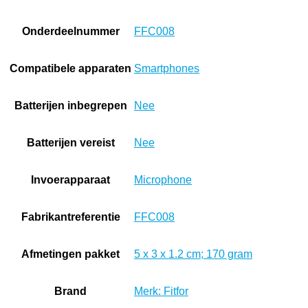
Onderdeelnummer
‎FFC008
Compatibele apparaten
‎Smartphones
Batterijen inbegrepen
‎Nee
Batterijen vereist
‎Nee
Invoerapparaat
‎Microphone
Fabrikantreferentie
‎FFC008
Afmetingen pakket
‎5 x 3 x 1.2 cm; 170 gram
Brand
Merk: Fitfor