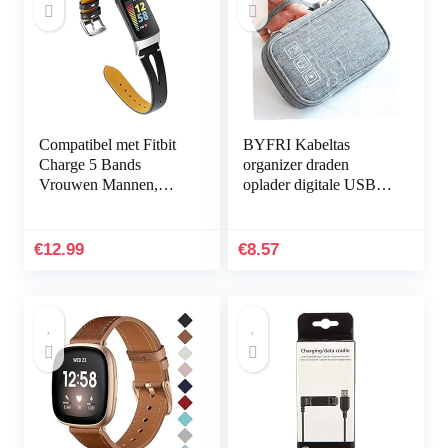
Compatibel met Fitbit
BYFRI Kabeltas
Charge 5 Bands
organizer draden
Vrouwen Mannen,
oplader digitale USB
Hijiawee Zacht
gadget draagbare
Lederen Vervanging
elektronische
Horlogeband
hoofdtelefoondoos
€
12.99
€
8.57
Verstelbare Armband…
ritssluiting…