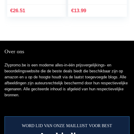
A360/A370
Vervangende band
€
26.51
€
13.99
Siliconen
sporthorlogeband…
Over ons
Zlypromo.be is een moderne alles-in-één prijsvergelijkings- en
beoordelingswebsite die de beste deals biedt die beschikbaar zijn op
amazon en u op de hoogte houdt via de laatst toegevoegde blogs. Alle
afbeeldingen zijn auteursrechtelijk beschermd door hun respectievelijke
eigenaren. Alle geciteerde inhoud is afgeleid van hun respectievelijke
bronnen.
WORD LID VAN ONZE MAILLIJST VOOR BEST