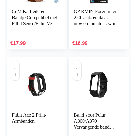
CeMiKa Lederen
GARMIN Forerunner
Bandje Compatibel met
220 laad- en data-
Fitbit Sense/Fitbit Versa
uitwisselhouder, zwart
3, Vervangende
Lederen Band
Compatibel met Fitbit
€
17.99
€
16.99
Sense…
Fitbit Ace 2 Print-
Band voor Polar
Armbanden
A360/A370
Vervangende band
Compatibel met Polar