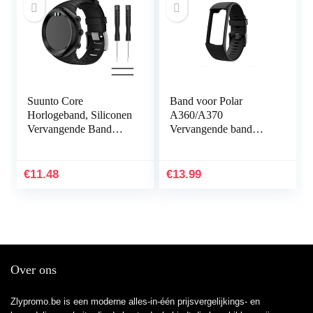
Suunto Core
Band voor Polar
Horlogeband, Siliconen
A360/A370
Vervangende Band
Vervangende band
Sportband voor Suunto
Compatibel met Polar
Core, Verstelbare
A360/A370
Horlogeband
Vervangende band
€
11.48
€
13.99
Siliconen
sporthorlogeband…
Over ons
Zlypromo.be is een moderne alles-in-één prijsvergelijkings- en