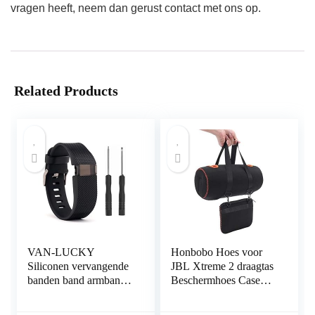
vragen heeft, neem dan gerust contact met ons op.
Related Products
VAN-LUCKY
Honbobo Hoes voor
Siliconen vervangende
JBL Xtreme 2 draagtas
banden band armband
Beschermhoes Case
armband armband voor
Accessoires voor JBL
Fitbit Charge HR Band
Xtreme 2 luidsprekers