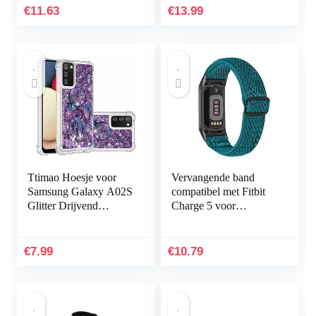
accessoires groot
& oplader
€
11.63
€
13.99
(niet…
Ttimao Hoesje voor
Vervangende band
Samsung Galaxy A02S
compatibel met Fitbit
Glitter Drijvend
Charge 5 voor
Vloeibaar Drijfzand
vrouwen mannen,
Telefoonhoes
Hijiawee verstelbare
Transparant Zacht
elastische elastische
€
7.99
€
10.79
Siliconen TPU…
nylon…