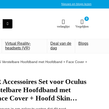
Nieuws en blogs lezen
0
verlanglijst
Vergelijken
Virtual Reality-
Deal van de
Blogs
headsets (VR)
dag
K6 Verstelbare Hoofdband met Hoofdband + Face Cover +
Accessoires Set voor Oculus
stelbare Hoofdband met
ace Cover + Hoofd Skin…