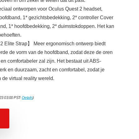
ven in om zeker te weten dat dit past.
aal ontworpen voor Oculus Quest 2 headset,
hoofdband, 1* gezichtsbedekking, 2* controller Cover
and, 1* hoofdbedekking, 2* duimstokdoppen. Het kan
behoeften.
2 Elite Strap】 Meer ergonomisch ontwerp biedt
erde de vorm van de hoofdband, zodat deze de oren
 en comfortabeler zal zijn. Het bestaat uit ABS-
terk en duurzaam, zacht en comfortabel, zodat je
e virtual reality wereld.
023 03:00 PST-
Details
)