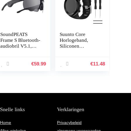
SoundPEATS
Suunto Core
Frame S Bluetooth-
Horlogeband,
audiobril V5.1,
Siliconen
Slimme
Vervangende Band
knopbediening,
Sportband voor
Qualcomm
Suunto Core,
€
59.99
€
11.48
QCC3034 aptX
Verstelbare
HD-audio, 5 uur
Horlogeband
afspeeltijd…
Snelle links
Verklaringen
Home
Privacybeleid
Alles winkelen
algemene voorwaarden