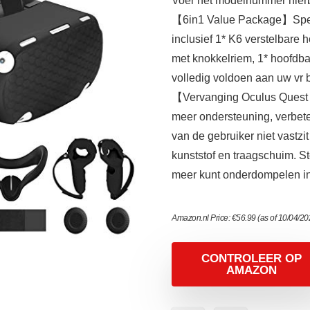
Voer het modelnummer hierbo
【6in1 Value Package】Speci
inclusief 1* K6 verstelbare 
met knokkelriem, 1* hoofdb
volledig voldoen aan uw vr 
【Vervanging Oculus Quest 
meer ondersteuning, verbet
van de gebruiker niet vastzit
kunststof en traagschuim. S
meer kunt onderdompelen in d
Amazon.nl Price:
€
56.99
(as of 10/04/2
CONTROLEER OP
AMAZON