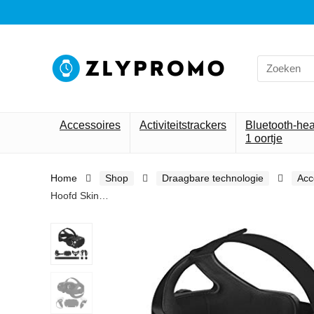
Search
for:
Accessoires
Activiteitstrackers
Bluetooth-he
1 oortje
Home
Shop
Draagbare technologie
Acc
Hoofd Skin…