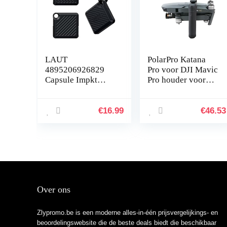
LAUT
PolarPro Katana
4895206926829
Pro voor DJI Mavic
Capsule Impkt
Pro houder voor
AirTags Zwart
drone handheld
€
16.99
€
46.53
Over ons
Zlypromo.be is een moderne alles-in-één prijsvergelijkings- en
beoordelingswebsite die de beste deals biedt die beschikbaar