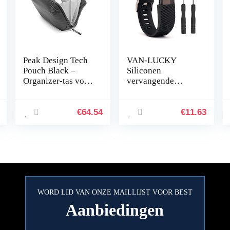
Peak Design Tech
VAN-LUCKY
Pouch Black –
Siliconen
Organizer-tas voor
vervangende
smartphones,
banden band
kabels enz. (zwart)
armband armband
armband voor
€
64.54
€
11.63
Fitbit Charge HR
Band accessoires
groot (niet…
WORD LID VAN ONZE MAILLIJST VOOR BEST
Aanbiedingen