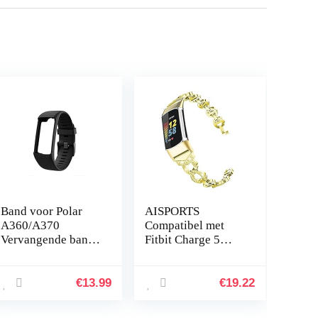
Band voor Polar
AISPORTS
A360/A370
Compatibel met
Vervangende band
Fitbit Charge 5
Compatibel met
Strap voor dames,
Polar A360/A370
slanke Crystal
Vervangende band
Bling Glitter
€
13.99
€
19.22
Siliconen
Diamond
sporthorlogeband
Rhinestones