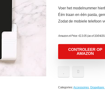
Voer het modelnummer hierbo
Één traan en één pasta, gem
Zodat de mobiele telefoon vo
Amazon.nl Price:
€
13.05
(as of 10/04/2
CONTROLEER OP
AMAZON
Categories:
Accessoires
,
Draagbare 