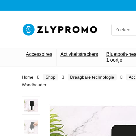
Search
for:
Accessoires
Activiteitstrackers
Bluetooth-he
1 oortje
Home
Shop
Draagbare technologie
Acc
Wandhouder…