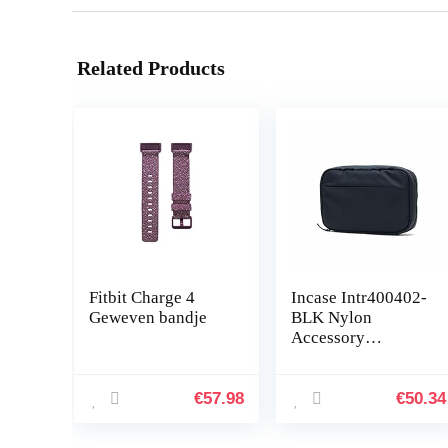
Related Products
Fitbit Charge 4
Incase Intr400402-
Geweven bandje
BLK Nylon
Accessory
Organizer voor
Apple iPhone,
Watch, opladers en
€
57.98
€
50.34
accessoires, zwart
[sorteren en…