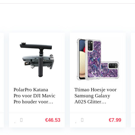
PolarPro Katana
Ttimao Hoesje voor
Pro voor DJI Mavic
Samsung Galaxy
Pro houder voor
A02S Glitter
drone handheld
Drijvend Vloeibaar
Drijfzand
Telefoonhoes
€
46.53
€
7.99
Transparant Zacht
Siliconen TPU…