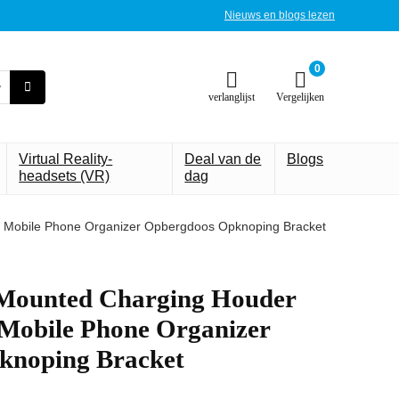
Nieuws en blogs lezen
0
verlanglijst
Vergelijken
Virtual Reality-
Deal van de
Blogs
headsets (VR)
dag
d Mobile Phone Organizer Opbergdoos Opknoping Bracket
 Mounted Charging Houder
Mobile Phone Organizer
knoping Bracket