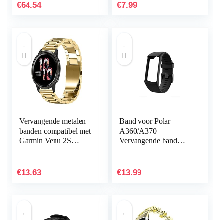
Transparant Zacht
€
64.54
€
7.99
Siliconen TPU…
Vervangende metalen
Band voor Polar
banden compatibel met
A360/A370
Garmin Venu 2S
Vervangende band
Smartwatch, massief
Compatibel met Polar
roestvrij stalen
A360/A370
horlogeband bandjes
Vervangende band
€
13.63
€
13.99
voor…
Siliconen
sporthorlogeband…