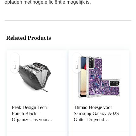
opladen met hoge efficiëntie mogelijk is.
Related Products
Peak Design Tech
Ttimao Hoesje voor
Pouch Black –
Samsung Galaxy A02S
Organizer-tas voor
Glitter Drijvend
smartphones, kabels
Vloeibaar Drijfzand
enz. (zwart)
Telefoonhoes