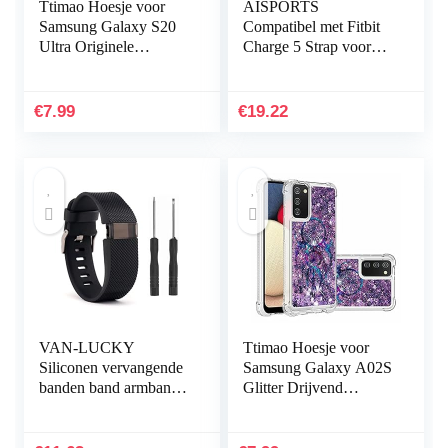
Ttimao Hoesje voor
AISPORTS
Samsung Galaxy S20
Compatibel met Fitbit
Ultra Originele
Charge 5 Strap voor
Vloeibare Siliconen
dames, slanke Crystal
Cover+1*Screen
Bling Glitter Diamond
Protector Shock
Rhinestones sieraden…
€
7.99
€
19.22
Proof…
VAN-LUCKY
Ttimao Hoesje voor
Siliconen vervangende
Samsung Galaxy A02S
banden band armband
Glitter Drijvend
armband armband voor
Vloeibaar Drijfzand
Fitbit Charge HR Band
Telefoonhoes
accessoires groot
Transparant Zacht