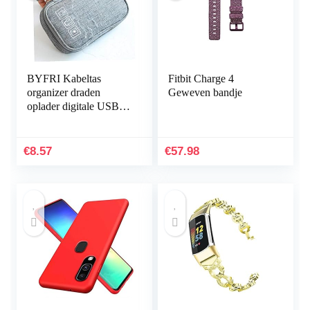
BYFRI Kabeltas
Fitbit Charge 4
organizer draden
Geweven bandje
oplader digitale USB
gadget draagbare
elektronische
hoofdtelefoondoos
€
8.57
€
57.98
ritssluiting…