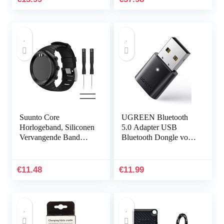
Siliconen
sporthorlogeband…
Suunto Core
UGREEN Bluetooth
Horlogeband, Siliconen
5.0 Adapter USB
Vervangende Band
Bluetooth Dongle voor
Sportband voor Suunto
PC ondersteuning
Core, Verstelbare
Windows 11/10/8.1/7,
Horlogeband
Compatibel met
€
11.48
€
11.99
PS5/PS4 Pro…