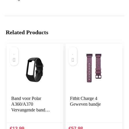
Related Products
Band voor Polar
Fitbit Charge 4
A360/A370
Geweven bandje
Vervangende band
Compatibel met Polar
A360/A370
Vervangende band
€
13.99
€
57.98