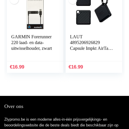
GARMIN Forerunner
LAUT
220 laad- en data-
4895206926829
uitwisselhouder, zwart
Capsule Impkt AirTags
Zwart
€
16.99
€
16.99
Over ons
Zlypromo.be is een moderne alles-in-één prijsvergelijkings- en
beoordelingswebsite die de beste deals biedt die beschikbaar zijn op