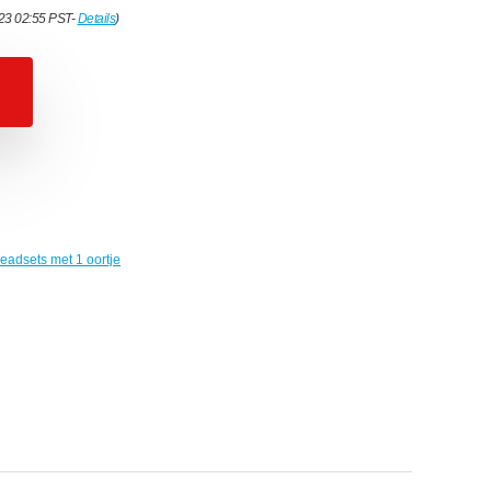
023 02:55 PST-
Details
)
eadsets met 1 oortje