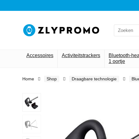
Search
for:
Accessoires
Activiteitstrackers
Bluetooth-he
1 oortje
Home
Shop
Draagbare technologie
Blu