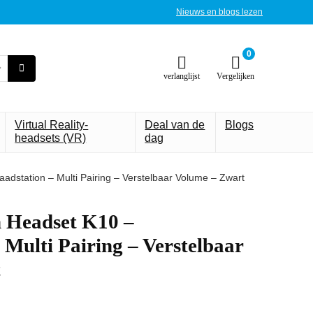
Nieuws en blogs lezen
0
verlanglijst
Vergelijken
Virtual Reality-
Deal van de
Blogs
headsets (VR)
dag
adstation – Multi Pairing – Verstelbaar Volume – Zwart
h Headset K10 –
 Multi Pairing – Verstelbaar
t