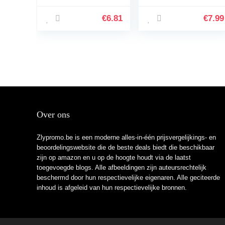
banden voor
Drijfzand
kinderen,
Telefoonhoes
€
6.81
€
7.99
zweetbestendige
Transparant Zacht
horlogearmband…
Siliconen TPU…
Over ons
Zlypromo.be is een moderne alles-in-één prijsvergelijkings- en
beoordelingswebsite die de beste deals biedt die beschikbaar
zijn op amazon en u op de hoogte houdt via de laatst
toegevoegde blogs. Alle afbeeldingen zijn auteursrechtelijk
beschermd door hun respectievelijke eigenaren. Alle geciteerde
inhoud is afgeleid van hun respectievelijke bronnen.