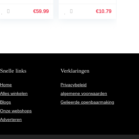
knopbediening,
mannen, Hijiawee
Qualcomm
verstelbare
€
59.99
€
10.79
QCC3034 aptX
elastische
HD-audio, 5 uur
elastische nylon…
afspeeltijd…
Snelle links
Verklaringen
Home
Privacybeleid
Alles winkelen
algemene voorwaarden
Blogs
Gelieerde openbaarmaking
Onze webshops
Adverteren