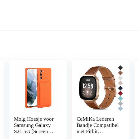
Molg Hoesje voor
CeMiKa Lederen
Samsung Galaxy
Bandje Compatibel
S21 5G [Screen
met Fitbit
Protector]
Sense/Fitbit Versa