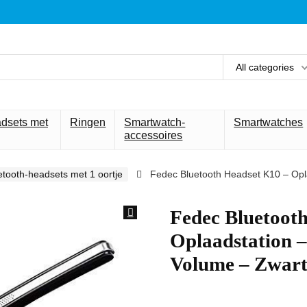
All categories
adsets met
Ringen
Smartwatch-
Smartwatches
accessoires
etooth-headsets met 1 oortje
Fedec Bluetooth Headset K10 – Opla
Fedec Bluetoot
Oplaadstation –
Volume – Zwar