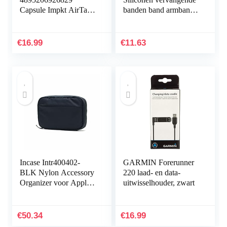
Capsule Impkt AirTags
banden band armband
Zwart
armband armband voor
Fitbit Charge HR Band
accessoires groot
€
16.99
€
11.63
(niet…
Incase Intr400402-
GARMIN Forerunner
BLK Nylon Accessory
220 laad- en data-
Organizer voor Apple
uitwisselhouder, zwart
iPhone, Watch,
opladers en accessoires,
zwart [sorteren en…
€
50.34
€
16.99