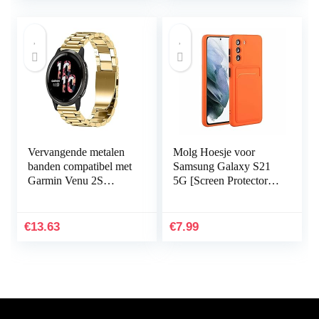
Vervangende metalen
Molg Hoesje voor
banden compatibel met
Samsung Galaxy S21
Garmin Venu 2S
5G [Screen Protector]
Smartwatch, massief
Ultradunne Zachte
roestvrij stalen
TPU Siliconen Shock
horlogeband bandjes
Proof
€
13.63
€
7.99
voor…
Bumperafdekking…