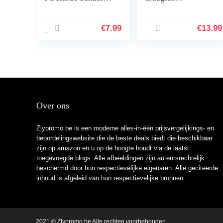
Beschermhoes
Beschermhoes
+1*Screen
Case Accessoires
Protector
voor JBL Xtreme 2
€
7.99
€
13.99
Ultradunne Shock
luidsprekers &
Proof 360…
oplader
Over ons
Zlypromo.be is een moderne alles-in-één prijsvergelijkings- en
beoordelingswebsite die de beste deals biedt die beschikbaar
zijn op amazon en u op de hoogte houdt via de laatst
toegevoegde blogs. Alle afbeeldingen zijn auteursrechtelijk
beschermd door hun respectievelijke eigenaren. Alle geciteerde
inhoud is afgeleid van hun respectievelijke bronnen.
2021 © Zlypromo.be Alle rechten voorbehouden