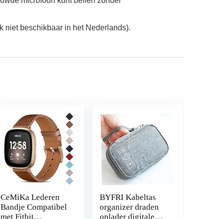
bouwde microfoon kunt bellen zonder
 niet beschikbaar in het Nederlands).
CeMiKa Lederen
BYFRI Kabeltas
Bandje Compatibel
organizer draden
met Fitbit
oplader digitale