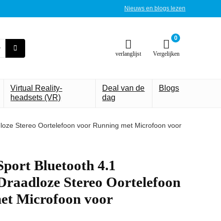
Nieuws en blogs lezen
0
verlanglijst
Vergelijken
Virtual Reality-
Deal van de
Blogs
headsets (VR)
dag
loze Stereo Oortelefoon voor Running met Microfoon voor
ort Bluetooth 4.1
Draadloze Stereo Oortelefoon
et Microfoon voor