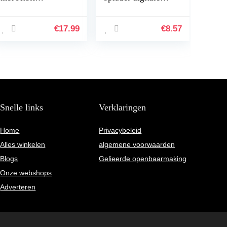
Sense/Fitbit Versa
USB gadget
3, Vervangende
draagbare
Lederen Band
elektronische
€
17.99
€
8.57
Compatibel met
hoofdtelefoondoos
Fitbit Sense…
ritssluiting…
Snelle links
Verklaringen
Home
Privacybeleid
Alles winkelen
algemene voorwaarden
Blogs
Gelieerde openbaarmaking
Onze webshops
Adverteren