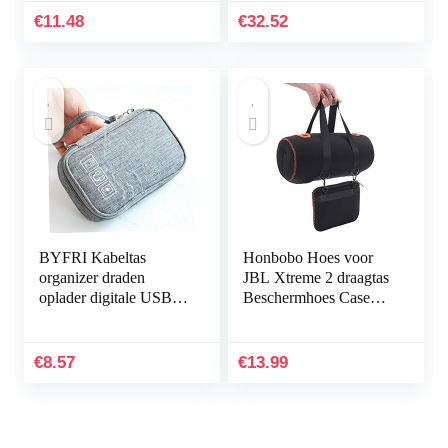
Horlogeband
Mi Band 3/Mi Band 4
€
11.48
€
32.52
Band Smart…
BYFRI Kabeltas
Honbobo Hoes voor
organizer draden
JBL Xtreme 2 draagtas
oplader digitale USB
Beschermhoes Case
gadget draagbare
Accessoires voor JBL
elektronische
Xtreme 2 luidsprekers
hoofdtelefoondoos
& oplader
€
8.57
€
13.99
ritssluiting…