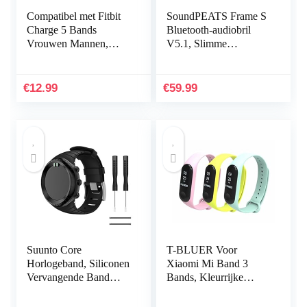
Compatibel met Fitbit
SoundPEATS Frame S
Charge 5 Bands
Bluetooth-audiobril
Vrouwen Mannen,
V5.1, Slimme
Hijiawee Zacht
knopbediening,
Lederen Vervanging
Qualcomm QCC3034
Horlogeband
aptX HD-audio, 5 uur
€
12.99
€
59.99
Verstelbare Armband…
afspeeltijd…
Suunto Core
T-BLUER Voor
Horlogeband, Siliconen
Xiaomi Mi Band 3
Vervangende Band
Bands, Kleurrijke
Sportband voor Suunto
Vervanging Strap
Core, Verstelbare
Wirstband voor Xiaomi