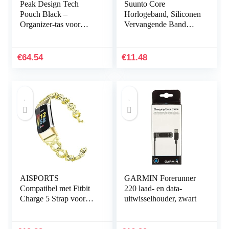
Peak Design Tech
Suunto Core
Pouch Black –
Horlogeband, Siliconen
Organizer-tas voor
Vervangende Band
smartphones, kabels
Sportband voor Suunto
enz. (zwart)
Core, Verstelbare
Horlogeband
€
64.54
€
11.48
AISPORTS
GARMIN Forerunner
Compatibel met Fitbit
220 laad- en data-
Charge 5 Strap voor
uitwisselhouder, zwart
dames, slanke Crystal
Bling Glitter Diamond