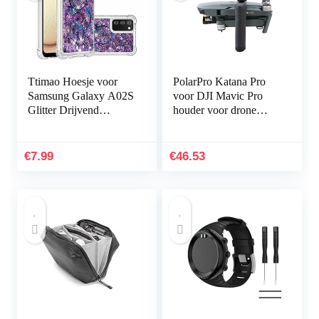
Ttimao Hoesje voor
PolarPro Katana Pro
Samsung Galaxy A02S
voor DJI Mavic Pro
Glitter Drijvend
houder voor drone
Vloeibaar Drijfzand
handheld
Telefoonhoes
Transparant Zacht
€
7.99
€
46.53
Siliconen TPU…