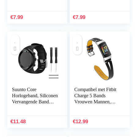
Vloeibare Siliconen
Ultradunne Zachte
Cover+1*Screen
TPU Siliconen Shock
Protector Shock
Proof
€
7.99
€
7.99
Proof…
Bumperafdekking…
Suunto Core
Compatibel met Fitbit
Horlogeband, Siliconen
Charge 5 Bands
Vervangende Band
Vrouwen Mannen,
Sportband voor Suunto
Hijiawee Zacht
Core, Verstelbare
Lederen Vervanging
Horlogeband
Horlogeband
€
11.48
€
12.99
Verstelbare Armband…