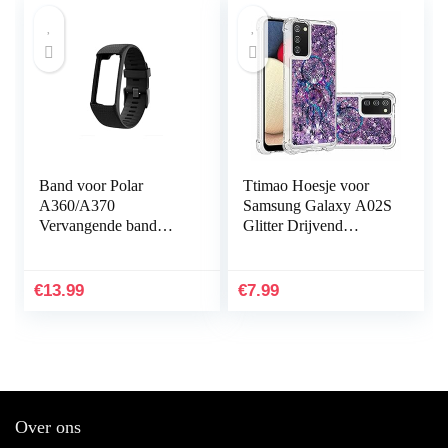
Band voor Polar
Ttimao Hoesje voor
A360/A370
Samsung Galaxy A02S
Vervangende band
Glitter Drijvend
Compatibel met Polar
Vloeibaar Drijfzand
A360/A370
Telefoonhoes
Vervangende band
Transparant Zacht
€
13.99
€
7.99
Siliconen
Siliconen TPU…
sporthorlogeband…
Over ons