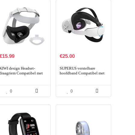
€
15.99
€
25.00
KIWI design Headset-
SUPERUS verstelbare
draagriem Compatibel met
hoofdband Compatibel met
Quest 2 VR-headset,
Oculus Quest 2, vervanging
vervanging voor Elite-riem
voor Quest 2 Elite-band,
en vermindering van…
gezichtsdruk…
0
0