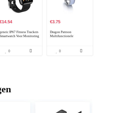
€
14.54
€
3.75
geneic IP67 Fitness Trackers
Dragon Patroon
Smartwatch Voor Monitoring
Multifunctionele
Hartslag En Slaapdetectie
Technologie Android
Bluetooth en Waterdicht
Telefoon Apparatuur
Intelligent Draagbare
0
0
Connect Smart NFC…
gen