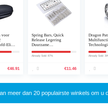
s voor
Spring Bars, Quick
Dragon Pat
2
Release Legering
Multifunct
ofd-Elite
Duurzame
Technologi
 Quest 2
Geautomatiseerde Band
Telefoon A
-headset
Link Pins voor Horloge
Intelligent
Already Sold: 87%
Already Sold: 3
ulus…
Reparatie
Connect S
€
46.91
€
11.46
an meer dan 20 populairste winkels om u 