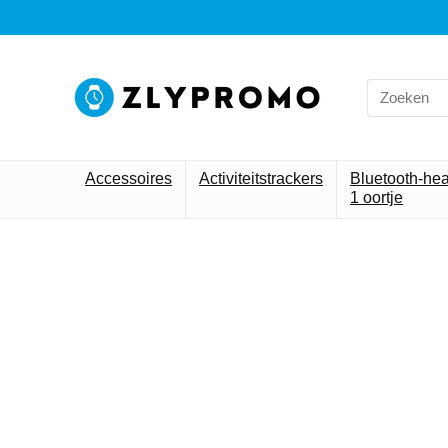
Accessoires
Activiteitstrackers
Bluetooth-he
1 oortje
Alleen h