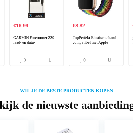
€
16.99
€
8.82
GARMIN Forerunner 220
TopPerfekt Elastische band
laad- en data-
compatibel met Apple
uitwisselhouder, zwart
Watch,Geschikt voor iwatch
Series SE/7/6/5/4/3/2/1
zachte elastische…
0
0
WIL JE DE BESTE PRODUCTEN KOPEN
kijk de nieuwste aanbiedin