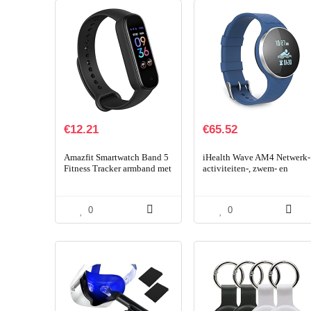
€
12.21
€
65.52
Amazfit Smartwatch Band 5
iHealth Wave AM4 Netwerk-
Fitness Tracker armband met
activiteiten-, zwem- en
geïntegreerde Alexa, 15
slaaptracker
dagen batterijduur,
bloedzuurstof…
0
0