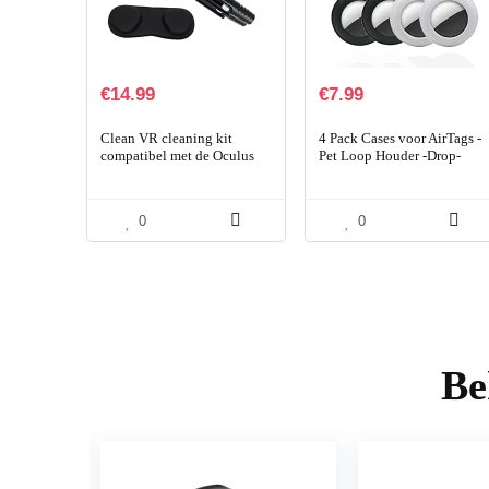
€
14.99
€
7.99
Clean VR cleaning kit
4 Pack Cases voor AirTags -
compatibel met de Oculus
Pet Loop Houder -Drop-
Quest 2 AR VR headset (pen
Proof Viewfinder Cover -
+ lensbeschermer + 2
Zachte Siliconen
microvezeldoekjes)
Beschermhoes,
0
0
Krasbestendig en…
Be