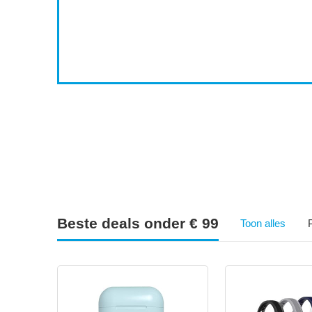
4
1
2
Beste deals onder € 99
Toon alles