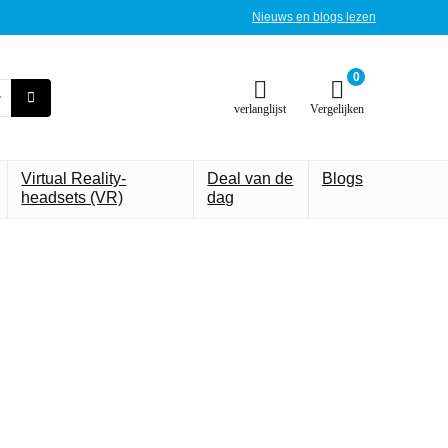
Nieuws en blogs lezen
0
verlanglijst
Vergelijken
Virtual Reality-
Deal van de
Blogs
headsets (VR)
dag
draagbare