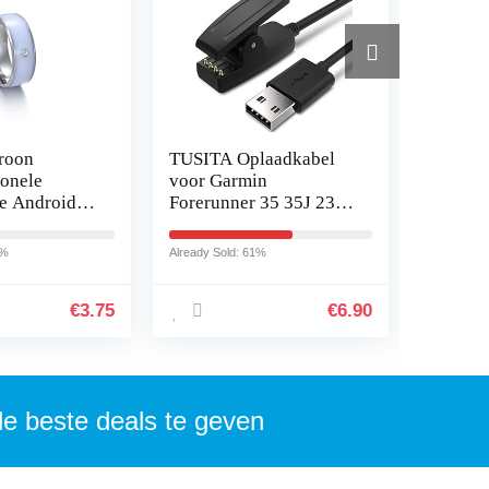
roon
TUSITA Oplaadkabel
Hefhand
ionele
voor Garmin
klein f
e Android
Forerunner 35 35J 230
ABS Lif
pparatuur
235 630 645 Music
contact
 Draagbare
735XT, Approach G10
deurgre
9%
Already Sold: 61%
Already So
mart NFC…
S20, Vivomove HR,
ladehan
ForeAthlete…
€
3.75
€
6.90
de beste deals te geven