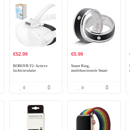
€
52.99
€
5.99
BOBOVR F2- Actieve
Smart Ring,
luchtcirculatie
multifunctionele Smart
gezichtsinterface voor
Ring-diepte Waterdicht voor
Oculus Quest 2, vervang
persoonlijke
siliconen
privacybescherming voor
0
0
gezichtsbedekkende pad…
mobiele telefoons…