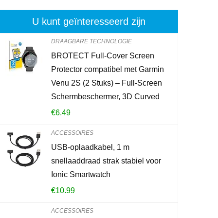
U kunt geïnteresseerd zijn
DRAAGBARE TECHNOLOGIE
BROTECT Full-Cover Screen
Surface Elek
Protector compatibel met Garmin
draagbare dra
Venu 2S (2 Stuks) – Full-Screen
opbergtas ac
Schermbeschermer, 3D Curved
€
16.99
€
6.49
ACCESSOIRES
Already Sold:
2
USB-oplaadkabel, 1 m
snellaaddraad strak stabiel voor
Ionic Smartwatch
Schiet op! Aan
€
10.99
0
4
ACCESSOIRES