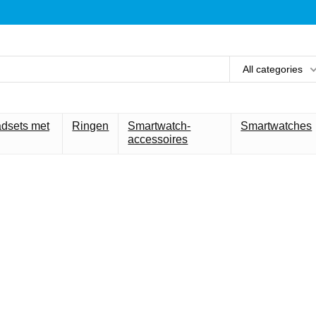
All categories
adsets met
Ringen
Smartwatch-
Smartwatches
accessoires
et beste voor 
technologie