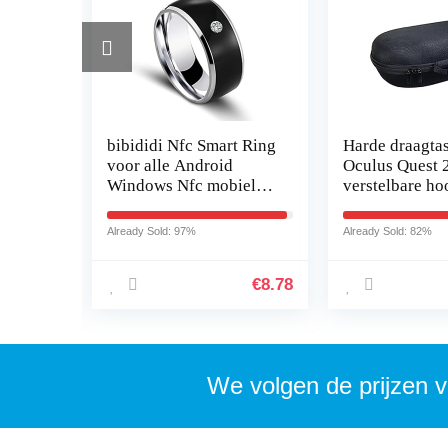
 kit
bibididi Nfc Smart Ring
Harde draagta
e
voor alle Android
Oculus Quest 
AR VR
Windows Nfc mobiele
verstelbare ho
telefoons digitale
riem en Oculus
 2
ringen,Fashion Rings
All-in-One VR
Already Sold: 97%
Already Sold: 82%
s)
voor vrouwen
opbergtas Oc
€
14.99
€
8.78
We volgen de prijzen v