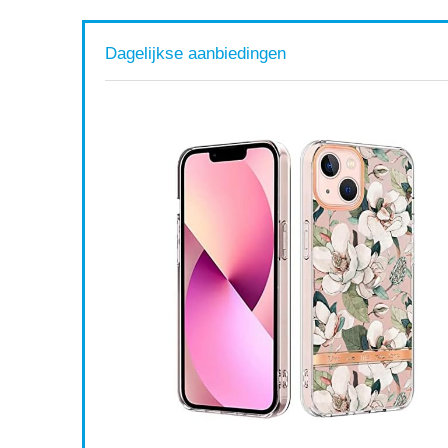
Dagelijkse aanbiedingen
 USB
iening
nd Rack
Available:
31
68 %
ort af