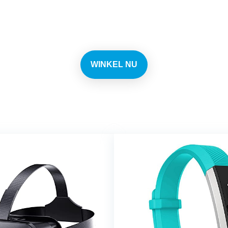
n elke dag de beste deals 
WINKEL NU