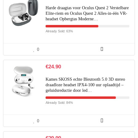
Harde draagtas voor Oculus Quest 2 Verstelbare
Elite-riem en Oculus Quest 2 Alles-in-één VR-
headset Opbergtas Moderne…
Already Sold: 63%
0
€
24.90
Kames SKOSS echte Bleutooth 5.0 3D stereo
draadloze headset IPX4-100 uur oplaadtijd –
geluidsreductie door led…
Already Sold: 84%
0