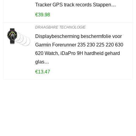
Tracker GPS track records Stappen…
€
39.98
DRAAGBARE TECHNOLOGIE
Displaybescherming beschermfolie voor
Garmin Forerunner 235 230 225 220 630
620 Watch, iDaPro 9H hardheid gehard
glas…
€
13.47
Iets interessants
gevonden?