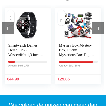
Smartwatch Dames
Mystery Box Mystery
Heren, IP68
Box, Lucky
Wasserdicht 1,3 Inch
Mysterious Box Digital
Ronde Smart Watch,
Electronic,
Activiteitstracker met
verjaardagsrassendoos,
Already Sold: 17%
Already Sold: 88%
Stappenteller…
er is een kans om te
openen…
€
44.99
€
29.85
We volgen de prijzen van meer dan