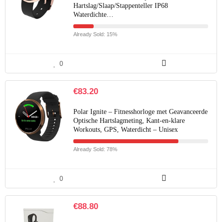
Hartslag/Slaap/Stappenteller IP68
Waterdichte…
Already Sold: 15%
0
€
83.20
Polar Ignite – Fitnesshorloge met Geavanceerde
Optische Hartslagmeting, Kant-en-klare
Workouts, GPS, Waterdicht – Unisex
Already Sold: 78%
0
€
88.80