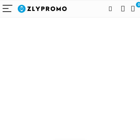
0
Alleen het
beste voor
draagbare
technologie
We vinden elke dag de
beste deals op Amazon