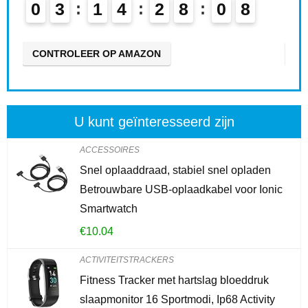
0
3
1
4
2
8
0
6
0
7
CONTROLEER OP AMAZON
CO
U kunt geïnteresseerd zijn
ACCESSOIRES
Snel oplaaddraad, stabiel snel opladen
Betrouwbare USB-oplaadkabel voor Ionic
Smartwatch
€
10.04
ACTIVITEITSTRACKERS
Fitness Tracker met hartslag bloeddruk
slaapmonitor 16 Sportmodi, Ip68 Activity