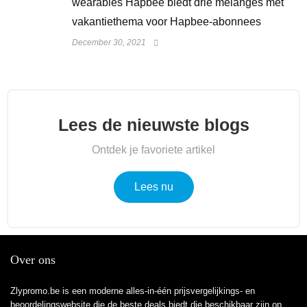
wearables Hapbee biedt drie melanges met
vakantiethema voor Hapbee-abonnees
December 30, 2021
Lees de nieuwste blogs
Ontdek je favoriete artikel
Lees nu
Over ons
Zlypromo.be is een moderne alles-in-één prijsvergelijkings- en
beoordelingswebsite die de beste deals biedt die beschikbaar zijn op