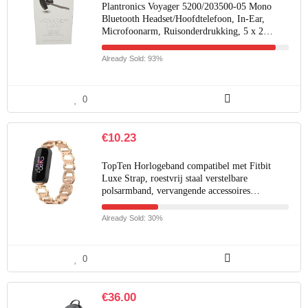
Plantronics Voyager 5200/203500-05 Mono
Bluetooth Headset/Hoofdtelefoon, In-Ear,
Microfoonarm, Ruisonderdrukking, 5 x 2…
Already Sold: 93%
0
€
10.23
TopTen Horlogeband compatibel met Fitbit
Luxe Strap, roestvrij staal verstelbare
polsarmband, vervangende accessoires…
Already Sold: 30%
0
€
36.00