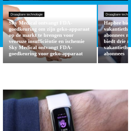
Draagbare technologie
Draagbare techno
Sky Medical ontvangt FDA-
Hapbee bied
goedkeuring om zijn geko-apparaat
vakantieth
op de markt te brengen voor
abonnees m
veneuze insufficiëntie en ischemie
biedt drie 
Sky Medical ontvangt FDA-
vakantieth
goedkeuring voor geko-apparaat
abonnees