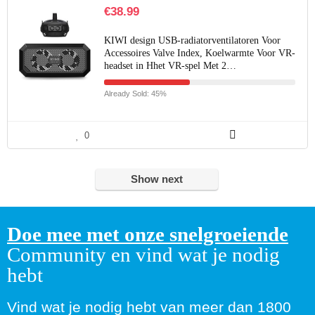
€
38.99
KIWI design USB-radiatorventilatoren Voor
Accessoires Valve Index, Koelwarmte Voor VR-
headset in Hhet VR-spel Met 2…
Already Sold: 45%
0
Show next
Doe mee met onze snelgroeiende
Community en vind wat je nodig
hebt
Vind wat je nodig hebt van meer dan 1800