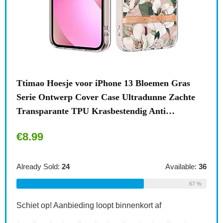
n
Ttimao Hoesje voor iPhone 13 Bloemen Gras
Surf
Serie Ontwerp Cover Case Ultradunne Zachte
draa
Transparante TPU Krasbestendig Anti…
acce
€
8.99
€
1
le:
31
Already Sold:
24
Available:
36
Alre
68 %
67 %
Schiet op! Aanbieding loopt binnenkort af
Schi