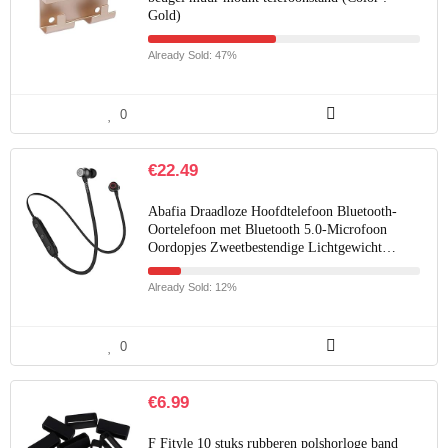
Gold)
Already Sold: 47%
0
€
22.49
Abafia Draadloze Hoofdtelefoon Bluetooth-
Oortelefoon met Bluetooth 5.0-Microfoon
Oordopjes Zweetbestendige Lichtgewicht…
Already Sold: 12%
0
€
6.99
F Fityle 10 stuks rubberen polshorloge band