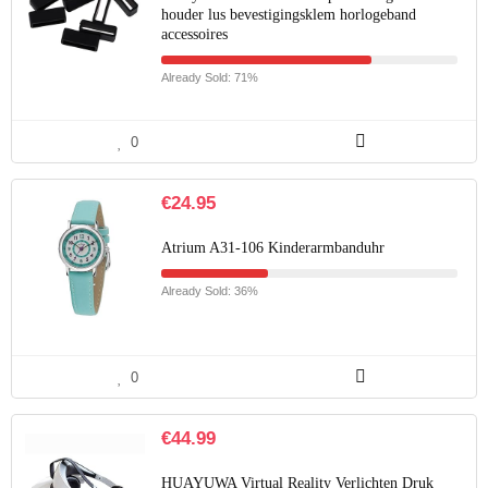
houder lus bevestigingsklem horlogeband
accessoires
Already Sold: 71%
0
€
24.95
Atrium A31-106 Kinderarmbanduhr
Already Sold: 36%
0
€
44.99
HUAYUWA Virtual Reality Verlichten Druk