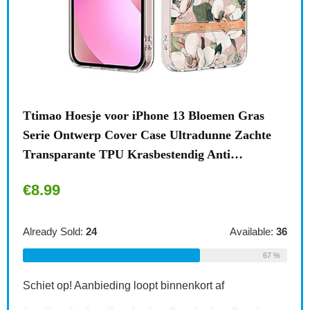
n
Ttimao Hoesje voor iPhone 13 Bloemen Gras
Surf
Serie Ontwerp Cover Case Ultradunne Zachte
draa
Transparante TPU Krasbestendig Anti…
acce
€
8.99
€
1
le:
31
Already Sold:
24
Available:
36
Alre
68 %
67 %
Schiet op! Aanbieding loopt binnenkort af
Schi