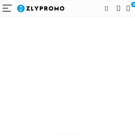
0
Alleen het
beste voor
draagbare
technologie
We vinden elke dag de
beste deals op Amazon