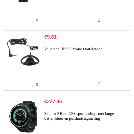
0
€
9.81
Velleman HPSS2 Mono Oortelefoon
0
€
227.46
Suunto 9 Baro GPS-sporthorloge met lange
batterijduur en polshartslagmeting