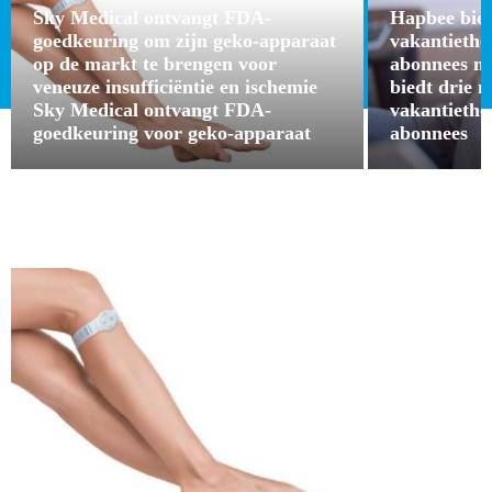
Sky Medical ontvangt FDA-
Hapbee bied
goedkeuring om zijn geko-apparaat
vakantieth
op de markt te brengen voor
abonnees m
veneuze insufficiëntie en ischemie
biedt drie 
Sky Medical ontvangt FDA-
vakantieth
goedkeuring voor geko-apparaat
abonnees