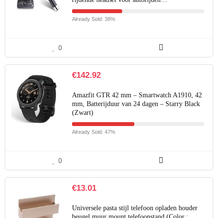
Already Sold: 38%
0
€
142.92
Amazfit GTR 42 mm – Smartwatch A1910, 42
mm, Batterijduur van 24 dagen – Starry Black
(Zwart)
Already Sold: 47%
0
€
13.01
Universele pasta stijl telefoon opladen houder
beugel muur mount telefoonstand (Color :