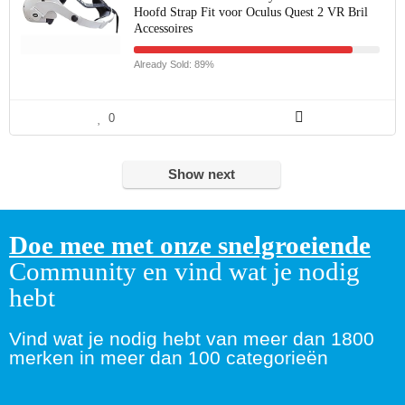
Hoofd Strap Fit voor Oculus Quest 2 VR Bril
Accessoires
Already Sold: 89%
0
Show next
Doe mee met onze snelgroeiende
Community en vind wat je nodig
hebt
Vind wat je nodig hebt van meer dan 1800
merken in meer dan 100 categorieën