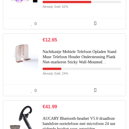
Already Sold: 62%
0
€
12.65
Nachtkastje Mobiele Telefoon Opladen Stand
Muur Telefoon Houder Ondersteuning Plank
Niet-markeren Sticky Wall-Mounted…
Already Sold: 24%
0
€
41.99
AUCARY Bluetooth-headset V5.0 draadloze
handsfree-oortelefoon met microfoon 24 uur
rijdende headset voor autorijden…