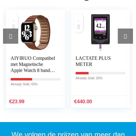
AIYIRUO Compatibel
LACTATE PLUS
met Magnetische
METER
Apple Watch 8 bandje
apple watch band
Already Sold: 26%
Horlogeband Leer
Already Sold: 43%
45mm 44mm 41mm
40mm 49mm met…
€
23.99
€
440.00
We volgen de prijzen van meer dan