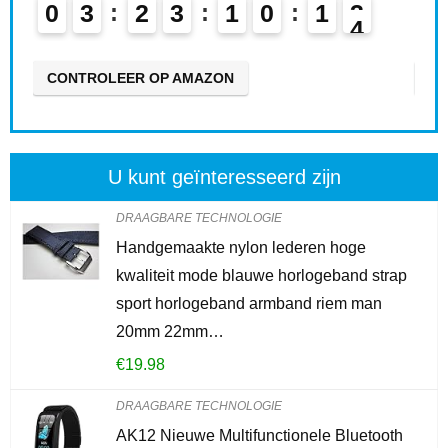
0
3
2
3
1
0
1
2
0
CONTROLEER OP AMAZON
CO
U kunt geïnteresseerd zijn
DRAAGBARE TECHNOLOGIE
Handgemaakte nylon lederen hoge
kwaliteit mode blauwe horlogeband strap
sport horlogeband armband riem man
20mm 22mm…
€
19.98
DRAAGBARE TECHNOLOGIE
AK12 Nieuwe Multifunctionele Bluetooth