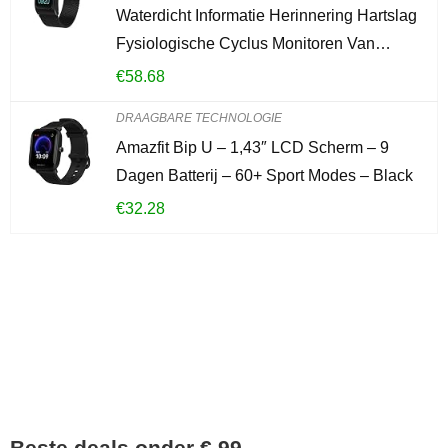
Waterdicht Informatie Herinnering Hartslag
Fysiologische Cyclus Monitoren Van…
€
58.68
DRAAGBARE TECHNOLOGIE
Amazfit Bip U – 1,43″ LCD Scherm – 9
Dagen Batterij – 60+ Sport Modes – Black
€
32.28
Iets interessants
gevonden?
Beste deals onder € 99